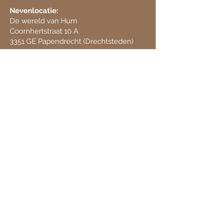
Nevenlocatie:
De wereld van Hum
Coornhertstraat 10 A
3351 GE Papendrecht (Drechtsteden)
Telefoonnummer
0613816194