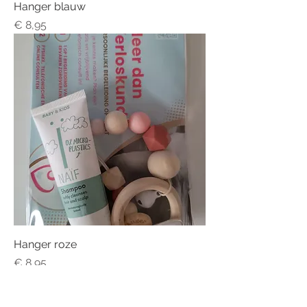
Hanger blauw
Prijs
€ 8,95
Hanger roze
Prijs
€ 8,95
Nieuw!