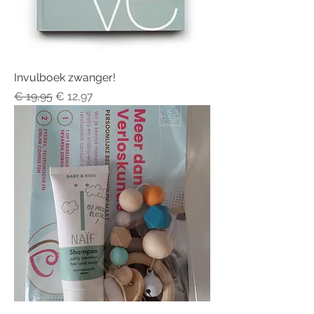
Invulboek zwanger!
Normale prijs
Verkoopprijs
€ 19,95
€ 12,97