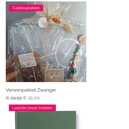
Cadeaupakket
Verwenpakket Zwanger
Normale prijs
Verkoopprijs
€ 29,95
€ 25,00
Laatste losse boeken