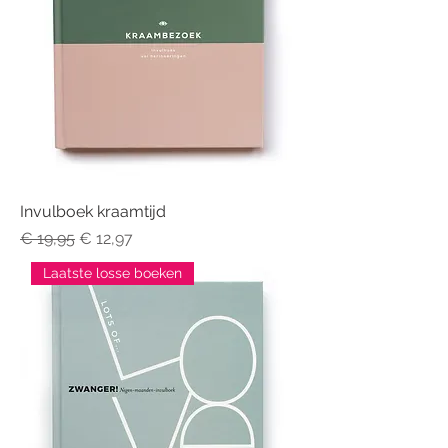
Invulboek kraamtijd
Normale prijs
Verkoopprijs
€ 19,95
€ 12,97
Laatste losse boeken