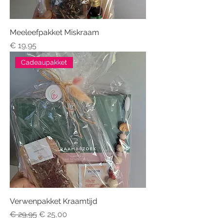
Meeleefpakket Miskraam
Prijs
€ 19,95
Cadeaupakket
Verwenpakket Kraamtijd
Normale prijs
Verkoopprijs
€ 29,95
€ 25,00