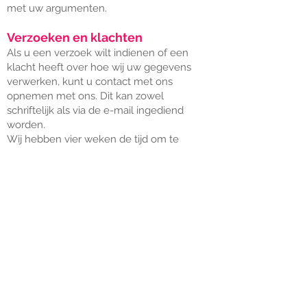
met uw argumenten.
Verzoeken en klachten
Als u een verzoek wilt indienen of een
klacht heeft over hoe wij uw gegevens
verwerken, kunt u contact met ons
opnemen met ons. Dit kan zowel
schriftelijk als via de e-mail ingediend
worden.
Wij hebben vier weken de tijd om te
beoordelen of uw verzoek gerechtvaardigd
is. Mocht het zo zijn dat uw verzoek niet
wordt opgevolgd dan bestaat de
mogelijkheid om bezwaar te maken bij ons
of een klacht in te dienen bij de Autoriteit
Persoonsgegevens (AP).
Wijzigingen in de
privacyverklaring
Wij kunnen deze privacyverklaring af en
toe aanpassen. Wij zullen belangrijke