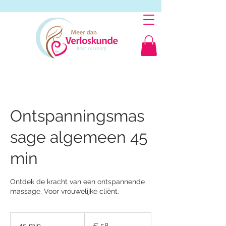
Ontspanningsmas
sage algemeen 45
min
Ontdek de kracht van een ontspannende
massage. Voor vrouwelijke cliënt.
58
euro
45 min.
4
€ 58