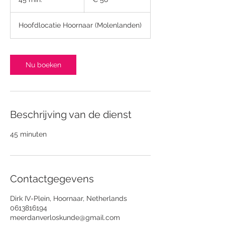
5
m
Hoofdlocatie Hoornaar (Molenlanden)
i
n
.
Nu boeken
Beschrijving van de dienst
45 minuten
Contactgegevens
Dirk IV-Plein, Hoornaar, Netherlands
0613816194
meerdanverloskunde@gmail.com