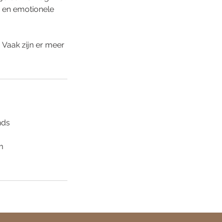
e en emotionele
. Vaak zijn er meer
nds
m