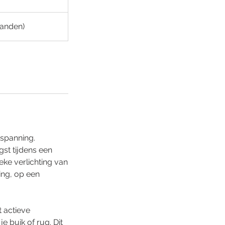
landen)
tspanning.
st tijdens een
ieke verlichting van
ing, op een
t actieve
e buik of rug. Dit