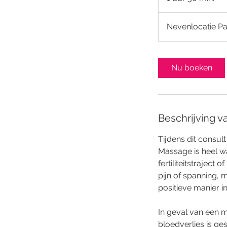
u
u
Nevenlocatie Pa
3
0
m
Nu boeken
i
n
.
Beschrijving v
Tijdens dit consul
Massage is heel wa
fertiliteitstraject
pijn of spanning, 
positieve manier i
In geval van een m
bloedverlies is ge