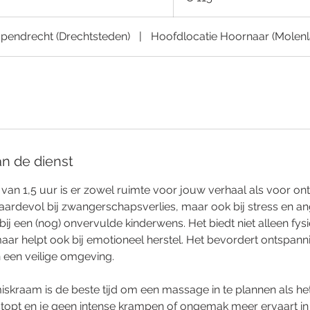
pendrecht (Drechtsteden)
|
Hoofdlocatie Hoornaar (Molen
an de dienst
t van 1,5 uur is er zowel ruimte voor jouw verhaal als voor on
ardevol bij zwangerschapsverlies, maar ook bij stress en ang
 of bij een (nog) onvervulde kinderwens. Het biedt niet alleen fys
maar helpt ook bij emotioneel herstel. Het bevordert ontspann
n een veilige omgeving.
iskraam is de beste tijd om een massage in te plannen als he
stopt en je geen intense krampen of ongemak meer ervaart in j