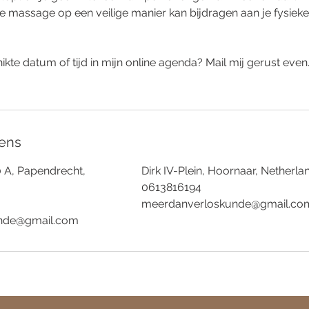
e massage op een veilige manier kan bijdragen aan je fysiek
ikte datum of tijd in mijn online agenda? Mail mij gerust even
ens
0 A, Papendrecht,
Dirk IV-Plein, Hoornaar, Netherla
0613816194
meerdanverloskunde@gmail.co
nde@gmail.com