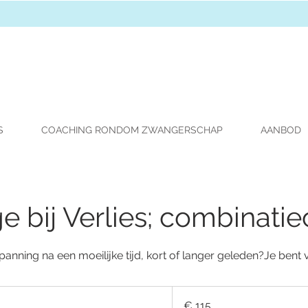
S
COACHING RONDOM ZWANGERSCHAP
AANBOD
 bij Verlies; combinatie
anning na een moeilijke tijd, kort of langer geleden?Je bent
115
euro
€ 115