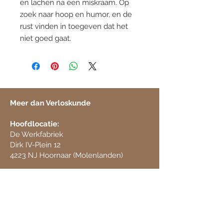
en lachen na een miskraam. Op
zoek naar hoop en humor, en de
rust vinden in toegeven dat het
niet goed gaat.
Meer dan Verloskunde
Hoofdlocatie:
De Werkfabriek
Dirk IV-Plein 12
​4223 NJ Hoornaar (Molenlanden)
Nevenlocatie:
De wereld van Hum
Coornhertstraat 10 A
3351 GE Papendrecht (Drechtsteden)