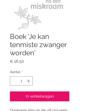
Boek 'Je kan
tenmiste zwanger
worden'
Prijs
€ 16,50
Aantal
*
In winkelwagen
Ongeveer één op de vijf vrouwen