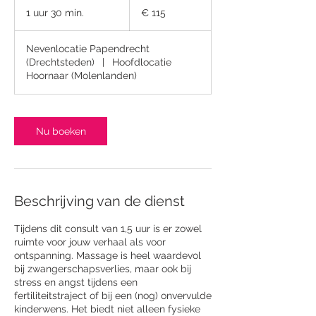
euro
1 uur 30 min.
1
€ 115
u
u
Nevenlocatie Papendrecht
3
(Drechtsteden)
|
Hoofdlocatie
0
Hoornaar (Molenlanden)
m
i
n
.
Nu boeken
Beschrijving van de dienst
Tijdens dit consult van 1,5 uur is er zowel
ruimte voor jouw verhaal als voor
ontspanning. Massage is heel waardevol
bij zwangerschapsverlies, maar ook bij
stress en angst tijdens een
fertiliteitstraject of bij een (nog) onvervulde
kinderwens. Het biedt niet alleen fysieke